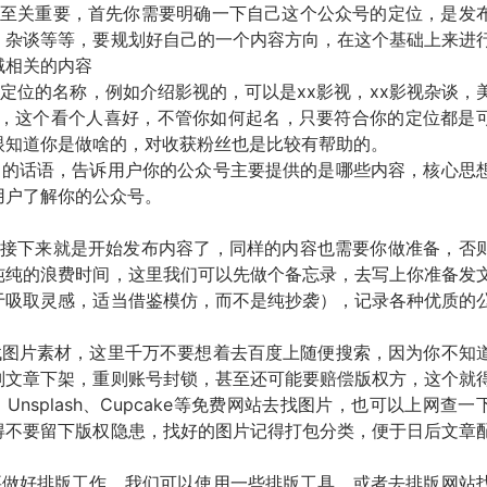
至关重要，首先你需要明确一下自己这个公众号的定位，是发
、杂谈等等，要规划好自己的一个内容方向，在这个基础上来进
域相关的内容
位的名称，例如介绍影视的，可以是xx影视，xx影视杂谈，
等，这个看个人喜好，不管你如何起名，只要符合你的定位都是
眼知道你是做啥的，对收获粉丝也是比较有帮助的。
的话语，告诉用户你的公众号主要提供的是哪些内容，核心思
用户了解你的公众号。
接下来就是开始发布内容了，同样的内容也需要你做准备，否
纯纯的浪费时间，这里我们可以先做个备忘录，去写上你准备发
于吸取灵感，适当借鉴模仿，而不是纯抄袭），记录各种优质的
图片素材，这里千万不要想着去百度上随便搜索，因为你不知
则文章下架，重则账号封锁，甚至还可能要赔偿版权方，这个就
s、Unsplash、Cupcake等免费网站去找图片，也可以上网查一
得不要留下版权隐患，找好的图片记得打包分类，便于日后文章
做好排版工作，我们可以使用一些排版工具，或者去排版网站