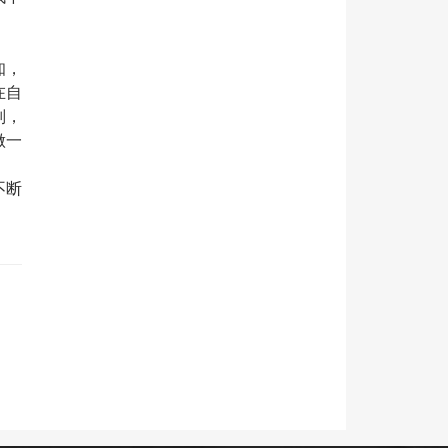
知，
在自
则，
做一
不断